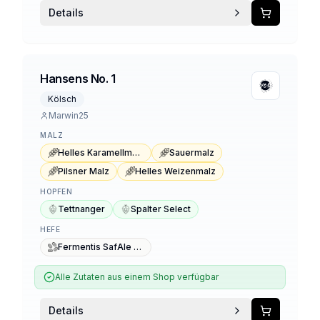
Details
Hansens No. 1
Kölsch
Marwin25
MALZ
Helles Karamellmalz
Sauermalz
Pilsner Malz
Helles Weizenmalz
HOPFEN
Tettnanger
Spalter Select
HEFE
Fermentis SafAle K-97
Alle Zutaten aus einem Shop verfügbar
Details