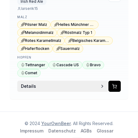
Irish Red Ale
larserik15
MALZ
Pilsner Malz
Helles Münchner Malz
Melanoidinmalz
Röstmalz Typ 1
Rotes Karamellmalz
Belgisches Karamellmalz
Haferflocken
Sauermalz
HOPFEN
Tettnanger
Cascade US
Bravo
Comet
Details
© 2024
YourOwnBeer
. All Rights Reserved.
Impressum
Datenschutz
AGBs
Glossar