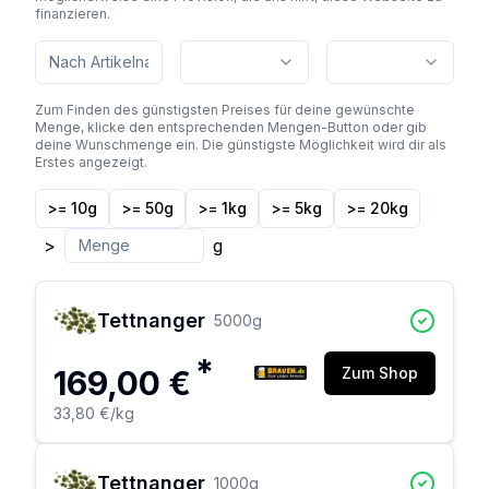
finanzieren.
Zum Finden des günstigsten Preises für deine gewünschte
Menge, klicke den entsprechenden Mengen-Button oder gib
deine Wunschmenge ein. Die günstigste Möglichkeit wird dir als
Erstes angezeigt.
>= 10g
>= 50g
>= 1kg
>= 5kg
>= 20kg
>
g
Tettnanger
5000
g
*
169,00 €
Zum Shop
33,80 €
/kg
Tettnanger
1000
g