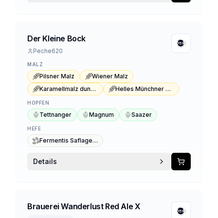
Der Kleine Bock
Peche620
MALZ
Pilsner Malz
Wiener Malz
Karamellmalz dunkel Typ 1
Helles Münchner Malz
HOPFEN
Tettnanger
Magnum
Saazer
HEFE
Fermentis Saflager W-34/70
Details
Brauerei Wanderlust Red Ale X