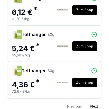
*
6,12 €
Zum Shop
61,20 €
/kg
Tettnanger
80
g
*
5,24 €
Zum Shop
65,50 €
/kg
Tettnanger
60
g
*
4,36 €
Zum Shop
72,67 €
/kg
Previous
Next