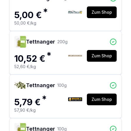
*
5,00 €
Zum Shop
50,00 €
/kg
Tettnanger
200
g
*
10,52 €
Zum Shop
52,60 €
/kg
Tettnanger
100
g
*
5,79 €
Zum Shop
57,90 €
/kg
Tettnanger
100
g